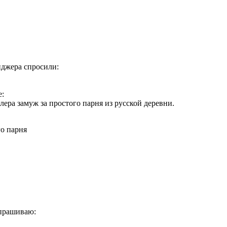
нджера спросили:
е:
ера замуж за простого парня из русской деревни.
го парня
спрашиваю: