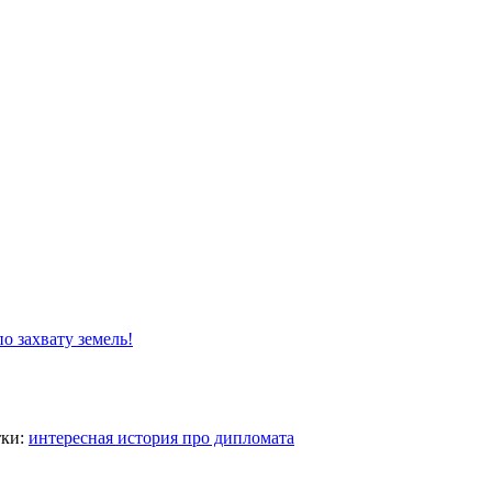
о захвату земель!
ки:
интересная история про дипломата