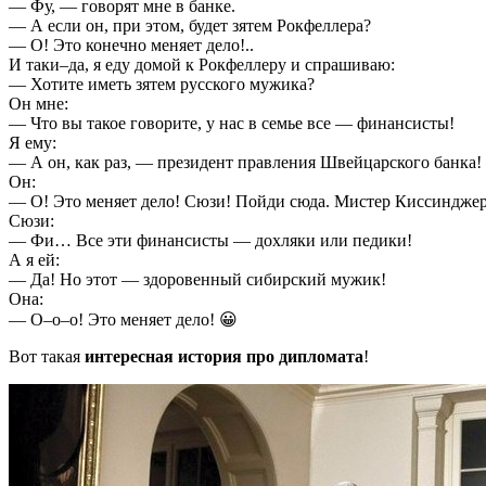
— Фу, — говорят мне в банке.
— А если он, при этом, будет зятем Рокфеллера?
— О! Это конечно меняет дело!..
И таки–да, я еду домой к Рокфеллеру и спрашиваю:
— Хотите иметь зятем русского мужика?
Он мне:
— Что вы такое говорите, у нас в семье все — финансисты!
Я ему:
— А он, как раз, — президент правления Швейцарского банка!
Он:
— О! Это меняет дело! Сюзи! Пойди сюда. Мистер Киссинджер
Сюзи:
— Фи… Все эти финансисты — дохляки или педики!
А я ей:
— Да! Но этот — здоровенный сибирский мужик!
Она:
— О–о–о! Это меняет дело! 😀
Вот такая
интересная история про дипломата
!