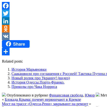
Facebook
Twitter
LinkedIn
Odnoklassniki
Share
VK
Отправить
Related posts:
История Марьяновки
Саакашвили про соглашения с Россией! Тактика Путина п
Новый ролик про Украину! (видео)
История Одессы.Порто-Франко.
Приколы про Чака Норриса
Опубликовано в рубрике
Финансовая свобода
,
Юмор
Мет
«
Блокада Крыма: почему нервничают в Кремле
Мост на трассе «Одесса-Рени» закрывают на ремонт
»