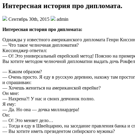
Интересная история про дипломата.
Сентябрь 30th, 2015
admin
Интересная история про дипломата:
Однажды у известного американского дипломата Генри Кисси
— Что такое челночная дипломатия?
Киссинджер ответил:
— О! Это универсальный еврейский метод! Поясню на пример
Вы хотите методом челночной дипломатии выдать дочь Рокфелл
— Каким образом?
— Очень просто. Я еду в русскую деревню, нахожу там просто
и спрашиваю:
— Хочешь жениться на американской еврейке?
Он мне:
— Нахрена?! У нас и своих девчонок полно.
Я ему:
— Да. Но она — дочка миллиардера!
Он:
— О! Это меняет дело…
… Тогда я еду в Швейцарию, на заседание правления банка и 
— Вы хотите иметь президентом сибирского мужика?