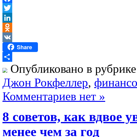
Facebook
Twitter
LinkedIn
Odnoklassniki
Share
VK
Опубликовано в рубрик
Отправить
Джон Рокфеллер
,
финансо
Комментариев нет »
8 советов, как вдвое 
менее чем за год