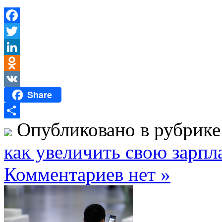
Facebook
Twitter
LinkedIn
Odnoklassniki
Share
VK
Опубликовано в рубрик
Отправить
как увеличить свою зарпл
Комментариев нет »