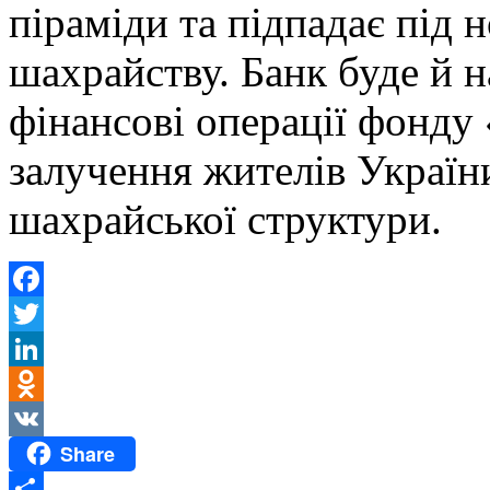
піраміди та підпадає під
шахрайству. Банк буде й н
фінансові операції фонду
залучення жителів Україн
шахрайської структури.
Facebook
Twitter
LinkedIn
Odnoklassniki
Share
VK