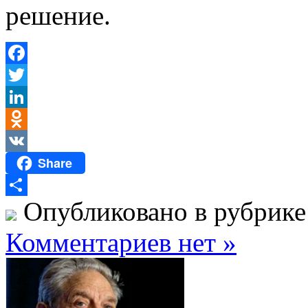
решение.
Facebook
Twitter
LinkedIn
Odnoklassniki
Share
VK
Опубликовано в рубрик
Отправить
Комментариев нет »