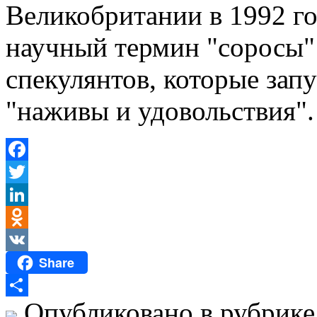
Великобритании в 1992 го
научный термин "соросы"
спекулянтов, которые зап
"наживы и удовольствия".
Facebook
Twitter
LinkedIn
Odnoklassniki
Share
VK
Опубликовано в рубрик
Отправить