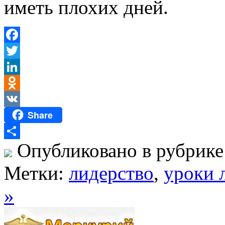
иметь плохих дней.
Facebook
Twitter
LinkedIn
Odnoklassniki
Share
VK
Опубликовано в рубрик
Отправить
Метки:
лидерство
,
уроки 
»