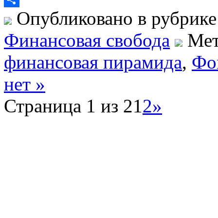
Опубликовано в рубрик
Отправить
Финансовая свобода
Мет
финансовая пирамида
,
Фо
нет »
Страница 1 из 2
1
2
»