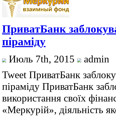
ПриватБанк заблокува
піраміду
Июль 7th, 2015
admin
Tweet ПриватБанк заблоку
піраміду ПриватБанк забл
використання своїх фінан
«Меркурій», діяльність як