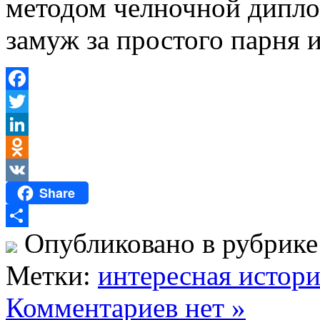
методом челночной дипло
замуж за простого парня и
Facebook
Twitter
LinkedIn
Odnoklassniki
Share
VK
Опубликовано в рубрик
Отправить
Метки:
интересная истор
Комментариев нет »