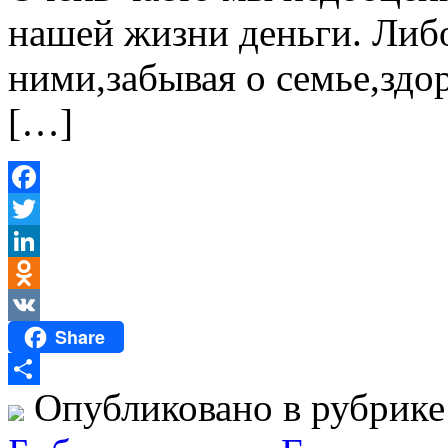
нашей жизни деньги. Либо
ними,забывая о семье,здо
[…]
Facebook
Twitter
LinkedIn
Odnoklassniki
Share
VK
Опубликовано в рубрик
Отправить