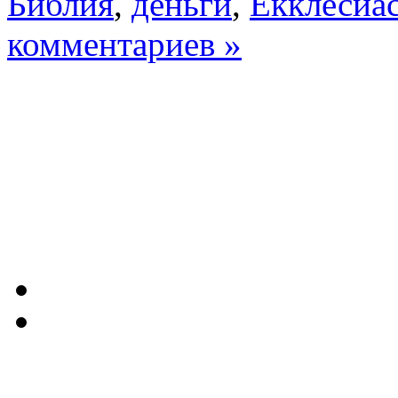
Библия
,
деньги
,
Екклесиас
комментариев »