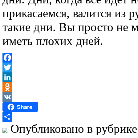
прикасаемся, валится из р
такие дни. Вы просто не 
иметь плохих дней.
Facebook
Twitter
LinkedIn
Odnoklassniki
Share
VK
Опубликовано в рубрик
Отправить