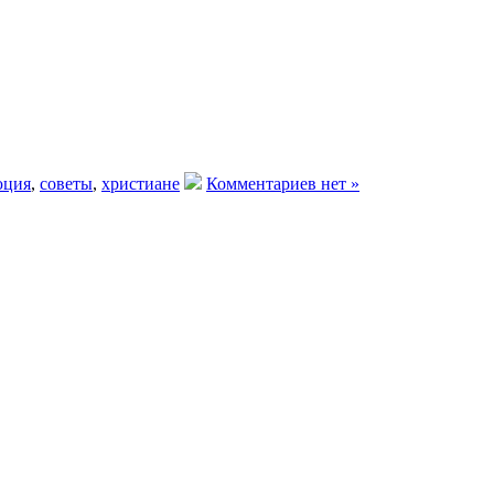
юция
,
советы
,
христиане
Комментариев нет »