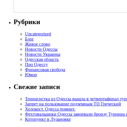
Рубрики
Uncategorized
Блог
Живое слово
Новости Одессы
Новости Украины
Одесская область
Про Одессу
Финансовая свобода
Юмор
Свежие записи
Теннисистка из Одессы вышла в четвертьфинал тур
Запрет на пользование подземным ТЦ Греческий
Холокост. Одесса помнит.
Фехтовальщики Одессы завоевали бронзу Турнира
Котопункт в Лузановке