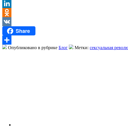
Twitter
LinkedIn
Odnoklassniki
Share
VK
Опубликовано в рубрике
Блог
Метки:
сексуальная револ
Отправить