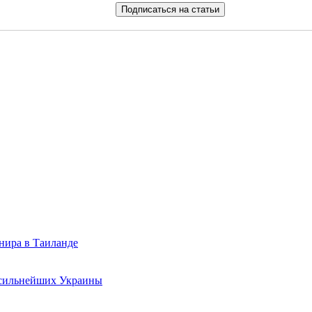
нира в Таиланде
 сильнейших Украины