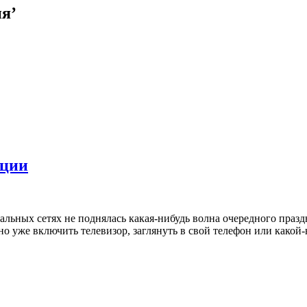
ия’
юции
иальных сетях не поднялась какая-нибудь волна очередного праз
но уже включить телевизор, заглянуть в свой телефон или какой